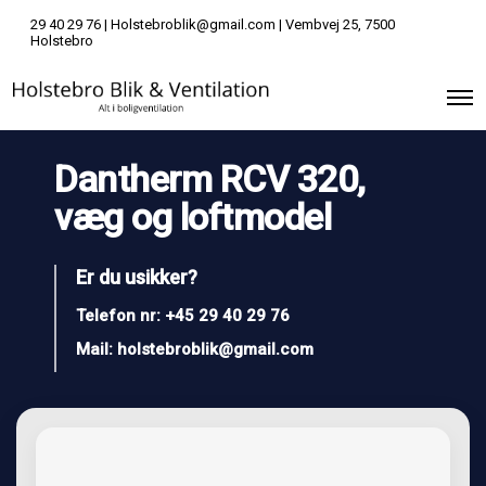
29 40 29 76
|
Holstebroblik@gmail.com
| Vembvej 25, 7500
Holstebro
O
p
e
n
Dantherm RCV 320,
M
e
væg og loftmodel
n
u
Er du usikker?
Telefon nr:
+45 29 40 29 76
Mail:
holstebroblik@gmail.com